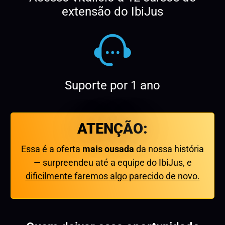
extensão do IbiJus
Suporte por 1 ano
ATENÇÃO:
Essa é a oferta
mais ousada
da nossa história
— surpreendeu até a equipe do IbiJus, e
dificilmente faremos algo parecido de novo.