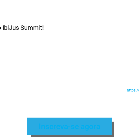
 IbiJus Summit!
https:/
Inscreva-se agora