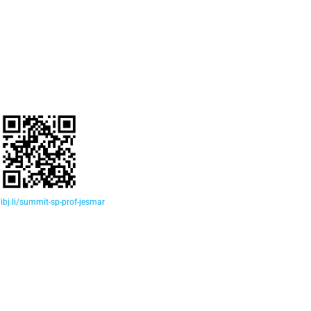
/ibj.li/summit-sp-prof-jesmar