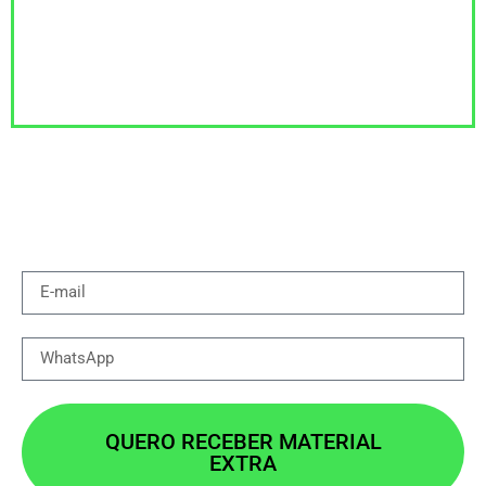
E-BOOK RECUPERAÇÃO DE PIS/COFINS
MONOFÁSICOS
PARA EMPRESAS DO
SIMPLES NACIONAL
Insira o seu e-mail e o seu número de
whatsapp e clique no botão abaixo!
QUERO RECEBER MATERIAL
EXTRA